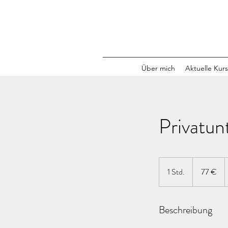
Über mich
Aktuelle Kur
Privatun
77
Euro
1 Std.
1
77 €
S
t
Beschreibung
d