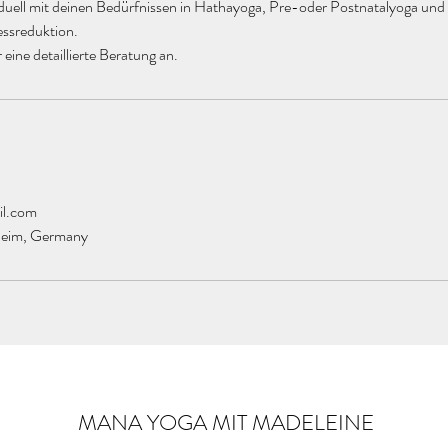
ividuell mit deinen Bedürfnissen in Hathayoga, Pre-oder Postnatalyoga u
ssreduktion.
 eine detaillierte Beratung an.
il.com
heim, Germany
MANA YOGA MIT MADELEINE